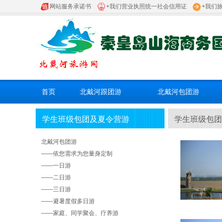
网站服务承诺书
+我们营业执照统一社会信用证
+我们
首页
北戴河跟团游
北戴河包团游
学生班级包团及夏令营游
学生班级包团
北戴河包团游
——
依您需求为您量身定制
——
一日游
——
二日游
——
三日游
——
避暑度假多日游
——
家庭、同学聚会、疗养游