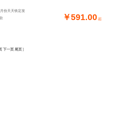
—10月份天天铁定发
￥591.00
汇款
起
页
下一页
尾页
]