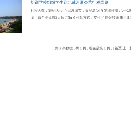
培训学校组织学生到北戴河夏令营行程线路
行程天数：3晚4天(br /) 出发城市：秦皇岛(br /) 发团时期：5
团，请至少提前2天预订(br /) 付款方式：支付宝 网银转账 银行
共
2
条数据 , 共
1
页 , 现在是第
1
页 , [
首页
上一