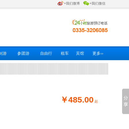
+我们微博
+我们微信
制游
参团游
自由行
租车
宾馆
更多››
￥485.00
起