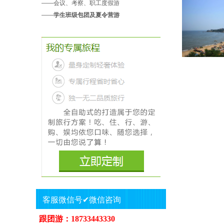
——
会议、考察、职工度假游
——
学生班级包团及夏令营游
客服微信号✔微信咨询
跟团游：18733443330