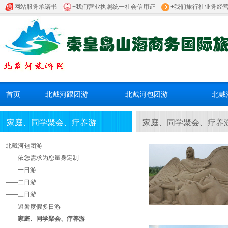
网站服务承诺书
+我们营业执照统一社会信用证
+我们旅行社业务经
首页
北戴河跟团游
北戴河包团游
北戴
家庭、同学聚会、疗养游
家庭、同学聚会、疗养
北戴河包团游
——
依您需求为您量身定制
——
一日游
——
二日游
——
三日游
——
避暑度假多日游
——
家庭、同学聚会、疗养游