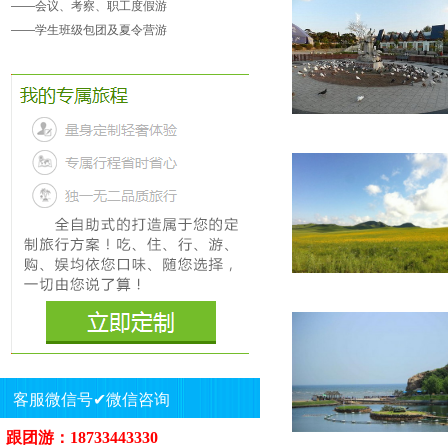
——
会议、考察、职工度假游
——
学生班级包团及夏令营游
客服微信号✔微信咨询
跟团游：18733443330