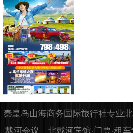
秦皇岛山海商务国际旅行社专业北
戴河会议、北戴河宾馆·门票·租