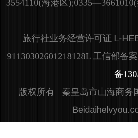
3554110(海港区);0335—36610
L-HE
旅行社业务经营许可证
91130302601218128L
工信部备
备130
版权所有 秦皇岛市山海商务国际旅行
Beidaihelvyou.c