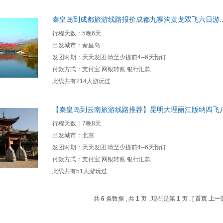
秦皇岛到成都旅游线路报价成都九寨沟黄龙双飞六日游..
行程天数：5晚6天
出发城市：秦皇岛
发团时期：天天发团,请至少提前4--6天预订
付款方式：支付宝 网银转账 银行汇款
此线共有214人游玩过
【秦皇岛到云南旅游线路推荐】昆明大理丽江版纳四飞八日
行程天数：7晚8天
出发城市：北京
发团时期：天天发团,请至少提前4--6天预订
付款方式：支付宝 网银转账 银行汇款
此线共有51人游玩过
共
6
条数据 , 共
1
页 , 现在是第
1
页 , [
首页
上一