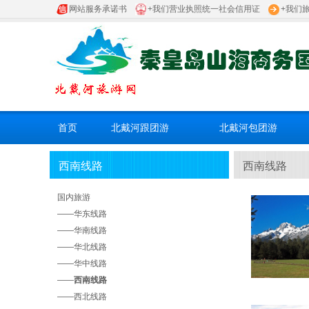
网站服务承诺书
+我们营业执照统一社会信用证
+我们
首页
北戴河跟团游
北戴河包团游
西南线路
西南线路
国内旅游
——
华东线路
——
华南线路
——
华北线路
——
华中线路
——
西南线路
——
西北线路